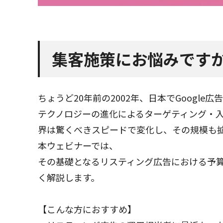
集客施策にお悩みです
ちょうど
20
年前の
2002
年、日本で
Google
広告
テクノロジーの進化によるターゲティング・
界は驚くべきスピードで変化し、その規模も
本ウェビナーでは、
その基礎となるリスティング広告における予
く解説します。
【こんな方におすすめ】